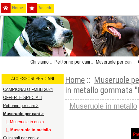
Home
Accedi
Chi siamo
::
Pettorine per cani
::
Museruole per cani
::
Home
::
Museruole pe
ACCESSORI PER CANI
in metallo gommata "F
CAMPIONATO FMBB 2024
OFFERTE SPECIALI
Museruole in metallo
Pettorine per cani->
Museruole per cani
->
|_ Museruole in cuoio
|_ Museruole in metallo
Guinzagli per cani->