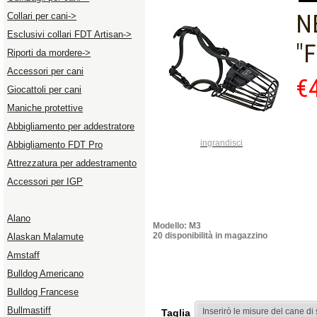
N
Collari per cani->
Esclusivi collari FDT Artisan->
"F
Riporti da mordere->
Accessori per cani
€
Giocattoli per cani
Maniche protettive
Abbigliamento per addestratore
ingrandisci
Abbigliamento FDT Pro
Attrezzatura per addestramento
Accessori per IGP
Alano
Modello: M3
20 disponibilità in magazzino
Alaskan Malamute
Amstaff
Bulldog Americano
Bulldog Francese
Bullmastiff
Taglia