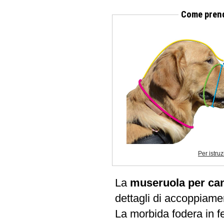
Come prende
Per istru
La
museruola per ca
dettagli di accoppiamen
La morbida fodera in f