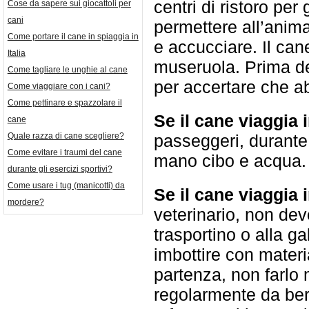
centri di ristoro per 
Cose da sapere sui giocattoli per
cani
permettere all’anima
Come portare il cane in spiaggia in
e accucciare. Il ca
Italia
museruola. Prima del
Come tagliare le unghie al cane
per accertare che a
Come viaggiare con i cani?
Come pettinare e spazzolare il
Se il cane viaggia 
cane
Quale razza di cane scegliere?
passeggeri, durante
Come evitare i traumi del cane
mano cibo e acqua
durante gli esercizi sportivi?
Come usare i tug (manicotti) da
Se il cane viaggia i
mordere?
veterinario, non deve
trasportino o alla g
imbottire con materi
partenza, non farlo 
regolarmente da bere