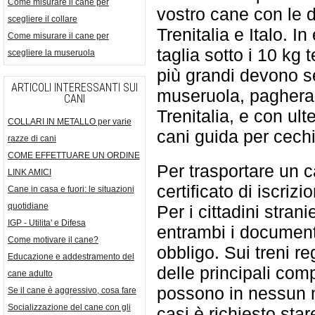
Come misurare il cane per
vostro cane con le d
scegliere il collare
Trenitalia e Italo. I
Come misurare il cane per
taglia sotto i 10 kg t
scegliere la museruola
più grandi devono 
ARTICOLI INTERESSANTI SUI
museruola, pagherann
CANI
Trenitalia, e con ult
COLLARI IN METALLO per varie
cani guida per cech
razze di cani
COME EFFETTUARE UN ORDINE
Per trasportare un c
LINK AMICI
certificato di iscrizi
Cane in casa e fuori: le situazioni
quotidiane
Per i cittadini stran
IGP - Utilita' e Difesa
entrambi i documenti
Come motivare il cane?
obbligo. Sui treni r
Educazione e addestramento del
delle principali com
cane adulto
possono in nessun m
Se il cane è aggressivo, cosa fare
Socializzazione del cane con gli
casi è richiesto sta