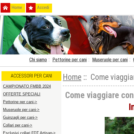
Home
Accedi
Chi siamo
::
Pettorine per cani
::
Museruole per cani
::
Home
:: Come viaggiar
ACCESSORI PER CANI
CAMPIONATO FMBB 2024
Come viaggiare con 
OFFERTE SPECIALI
Pettorine per cani->
I
Museruole per cani->
Guinzagli per cani->
Collari per cani->
Esclusivi collari FDT Artisan->