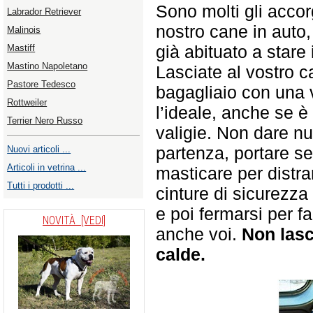
Sono molti gli accor
Labrador Retriever
nostro cane in auto
Malinois
già abituato a stare
Mastiff
Mastino Napoletano
Lasciate al vostro c
Pastore Tedesco
bagagliaio con una 
Rottweiler
l’ideale, anche se è
Terrier Nero Russo
valigie. Non dare nu
partenza, portare s
Nuovi articoli ...
Articoli in vetrina ...
masticare per distrar
Tutti i prodotti ...
cinture di sicurezza
e poi fermarsi per f
NOVITÀ [VEDI]
anche voi.
Non lasc
calde.