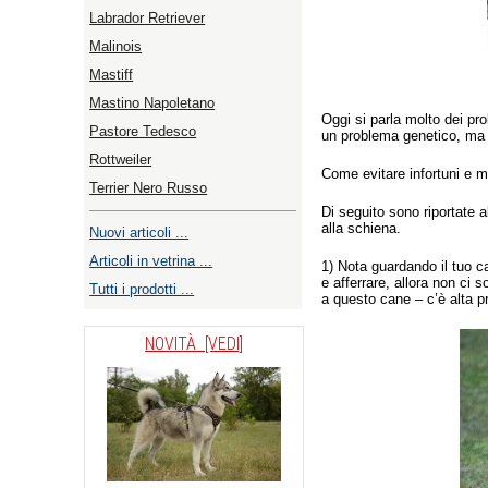
Labrador Retriever
Malinois
Mastiff
Mastino Napoletano
Oggi si parla molto dei pr
Pastore Tedesco
un problema genetico, ma 
Rottweiler
Come evitare infortuni e ma
Terrier Nero Russo
Di seguito sono riportate 
alla schiena.
Nuovi articoli ...
Articoli in vetrina ...
1) Nota guardando il tuo c
e afferrare, allora non ci 
Tutti i prodotti ...
a questo cane – c’è alta p
NOVITÀ [VEDI]