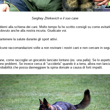
Serghey Zhirkevich e il suo cane
oblemi alla schiena dei cani. Molto tempo fa ho scritto consigli su come evitar
dovuto anche alla nostra incuria. Giudicate voi.
ntenere la salute durante gli sport attivi.
alcune raccomandazioni volte a non rovinare i nostri cani e non cercare in segu
ane, come raccoglie un giocatolo lanciato lontano (es. una palla). Se lo aspett
sono problemi. Se invece cerca di "ucciderla" quando è a terra, allora non lanci
robabilità che possa danneggiare la spina dorsale a causa di forti impatti.