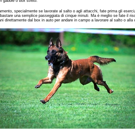
in gabbie o box stretti.
amento, specialmente se lavorate al salto o agli attacchi, fate prima gli eserci
 bastare una semplice passeggiata di cinque minuti. Ma è meglio se fate il r
ani direttamente dal box in auto per andare in campo a lavorare al salto o alla