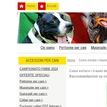
Home
Accedi
Chi siamo
::
Pettorine per cani
::
Museruole 
ACCESSORI PER CANI
Home
:: Come evitare i traumi
CAMPIONATO FMBB 2024
Come evitare i traumi de
OFFERTE SPECIALI
Raccomandazioni su com
Pettorine per cani->
Museruole per cani->
Guinzagli per cani->
Collari per cani->
Esclusivi collari FDT Artisan->