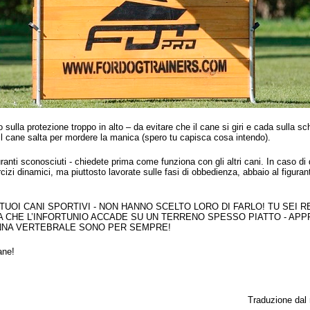
o sulla protezione troppo in alto – da evitare che il cane si giri e cada sulla sc
il cane salta per mordere la manica (spero tu capisca cosa intendo).
ranti sconosciuti - chiedete prima come funziona con gli altri cani. In caso di 
sercizi dinamici, ma piuttosto lavorate sulle fasi di obbedienza, abbaio al figura
I TUOI CANI SPORTIVI - NON HANNO SCELTO LORO DI FARLO! TU SEI
 CHE L’INFORTUNIO ACCADE SU UN TERRENO SPESSO PIATTO - APP
ONNA VERTEBRALE SONO PER SEMPRE!
cane!
Traduzione dal