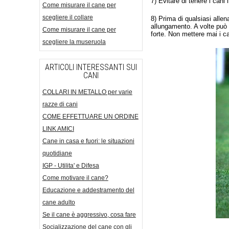
7) Evitare di tenere i cani 
Come misurare il cane per
scegliere il collare
8) Prima di qualsiasi allen
allungamento. A volte può
Come misurare il cane per
forte. Non mettere mai i c
scegliere la museruola
ARTICOLI INTERESSANTI SUI
CANI
COLLARI IN METALLO per varie
razze di cani
COME EFFETTUARE UN ORDINE
LINK AMICI
Cane in casa e fuori: le situazioni
quotidiane
IGP - Utilita' e Difesa
Come motivare il cane?
Educazione e addestramento del
cane adulto
Se il cane è aggressivo, cosa fare
Socializzazione del cane con gli