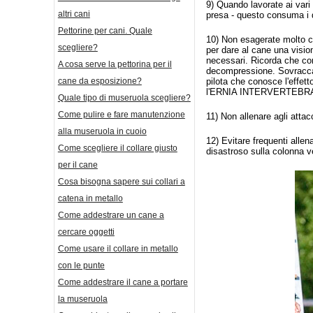
9) Quando lavorate ai vari 
altri cani
presa - questo consuma i d
Pettorine per cani. Quale
10) Non esagerate molto co
scegliere?
per dare al cane una vision
necessari. Ricorda che con
A cosa serve la pettorina per il
decompressione. Sovraccar
cane da esposizione?
pilota che conosce l'effett
l'ERNIA INTERVERTEBRALE 
Quale tipo di museruola scegliere?
Come pulire e fare manutenzione
11) Non allenare agli attac
alla museruola in cuoio
12) Evitare frequenti allen
Come scegliere il collare giusto
disastroso sulla colonna v
per il cane
Cosa bisogna sapere sui collari a
catena in metallo
Come addestrare un cane a
cercare oggetti
Come usare il collare in metallo
con le punte
Come addestrare il cane a portare
la museruola