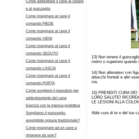
Come addestrare il cane al collare
e al guinzaglio
Come insegnare al cane il
comando PIEDE
Come insegnare al cane il
comando VIENI
Come insegnare al cane il
comando SEDUTO
13) Non tenere il guinzagli
Come insegnare al cane il
metro o superiore quando 
comando LASCIA
14) Non allenatevi con figu
Come insegnare al cane il
attacchi frontali e altri e
via.
comando PORTA
Come scegliere il manubrio per
15) PRENDITI CURA DE
LORO SALUTE! RICORDA
addestramento del cane
LE LESIONI ALLA COL
Esercizi con la manica protettiva
Abbi cura di te e del tuo 
Scegliamo il guinzaglio:
avvolgibile oppure tradizionale?
Come insegnare ad un cane a
rimanere da solo?