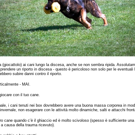
la (giocattolo) ai cani lungo la discesa, anche se non sembra ripida. Assolutam
 prendere un riporto in discesa - questo è pericoloso non solo per le eventuali
rebbero subire danni contro il riporto.
erticalmente - MAI.
giocare con il tuo cane.
rnale, i cani tenuti nei box dovrebbero avere una buona massa corporea in modo
 invernale, non esagerare con le attività molto dinamiche, salti e attacchi front
tro cane quando c’è il ghiaccio ed è molto scivoloso (spesso è sufficiente una
 a causa della trauma ricevuto).