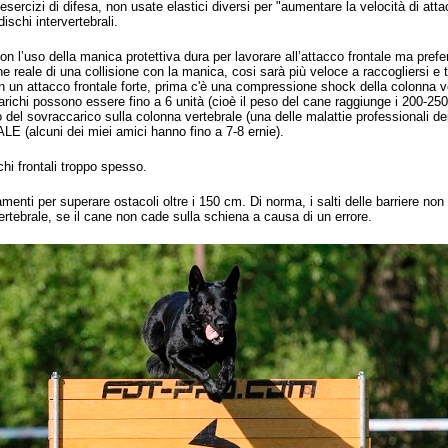
esercizi di difesa, non usate elastici diversi per "aumentare la velocità di at
ischi intervertebrali.
n l’uso della manica protettiva dura per lavorare all’attacco frontale ma pref
e reale di una collisione con la manica, cosi sarà più veloce a raccogliersi e 
 un attacco frontale forte, prima c'è una compressione shock della colonna ve
ichi possono essere fino a 6 unità (cioè il peso del cane raggiunge i 200-25
o del sovraccarico sulla colonna vertebrale (una delle malattie professionali d
(alcuni dei miei amici hanno fino a 7-8 ernie).
chi frontali troppo spesso.
amenti per superare ostacoli oltre i 150 cm. Di norma, i salti delle barriere non
ertebrale, se il cane non cade sulla schiena a causa di un errore.