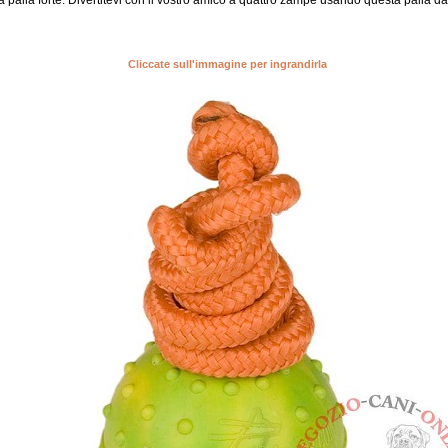
a palla forte. Divertitevi con il vostro amico a quattro zampe usando questa palla 
Cliccate sull'immagine per ingrandirla