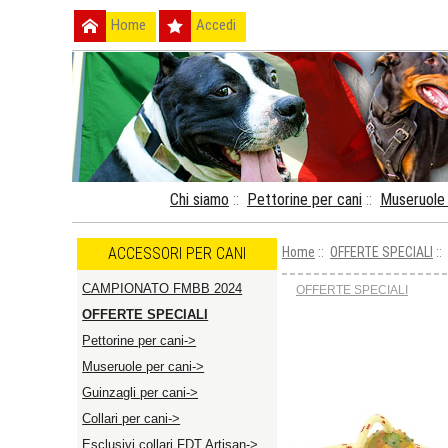
Home
Accedi
Chi siamo
::
Pettorine per cani
::
Museruole 
ACCESSORI PER CANI
Home
::
OFFERTE SPECIALI
::
CAMPIONATO FMBB 2024
OFFERTE SPECIALI
OFFERTE SPECIALI
Pettorine per cani->
Museruole per cani->
Guinzagli per cani->
Collari per cani->
Esclusivi collari FDT Artisan->