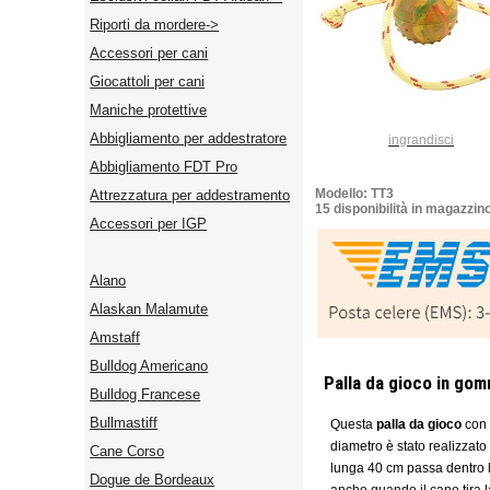
Riporti da mordere->
Accessori per cani
Giocattoli per cani
Maniche protettive
Abbigliamento per addestratore
ingrandisci
Abbigliamento FDT Pro
Modello: TT3
Attrezzatura per addestramento
15 disponibilità in magazzin
Accessori per IGP
Alano
Alaskan Malamute
Amstaff
Bulldog Americano
Palla da gioco in go
Bulldog Francese
Bullmastiff
Questa
palla da gioco
con c
diametro è stato realizzat
Cane Corso
lunga 40 cm passa dentro la
Dogue de Bordeaux