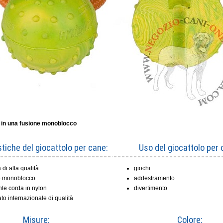
a in una fusione monoblocco
stiche del giocattolo per cane:
Uso del giocattolo per 
i alta qualità
giochi
e monoblocco
addestramento
nte corda in nylon
divertimento
cato internazionale di qualità
Misure:
Colore: