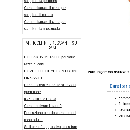
scegliere la pettorina
Come misurare il cane per
scegliere il collare
Come misurare il cane per
scegliere la museruola
ARTICOLI INTERESSANTI SUI
CANI
COLLARI IN METALLO per varie
razze di cani
COME EFFETTUARE UN ORDINE
Palla in gomma realizzat
LINK AMICI
Caratteri
Cane in casa e fuori: le situazioni
quotidiane
gomma d
IGP - Utilita' e Difesa
fusion
Come motivare il cane?
resiste
Educazione e addestramento del
certifi
cane adulto
Se il cane è aggressivo, cosa fare