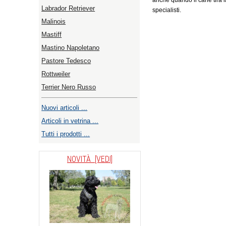
anche quando il cane tira l
Labrador Retriever
specialisti.
Malinois
Mastiff
Mastino Napoletano
Pastore Tedesco
Rottweiler
Terrier Nero Russo
Nuovi articoli ...
Articoli in vetrina ...
Tutti i prodotti ...
NOVITÀ [VEDI]