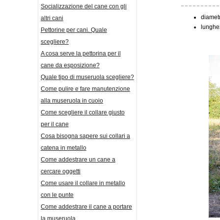
Socializzazione del cane con gli
diametr
altri cani
lunghe
Pettorine per cani. Quale
scegliere?
A cosa serve la pettorina per il
cane da esposizione?
Quale tipo di museruola scegliere?
Come pulire e fare manutenzione
alla museruola in cuoio
Come scegliere il collare giusto
per il cane
Cosa bisogna sapere sui collari a
catena in metallo
Come addestrare un cane a
cercare oggetti
Come usare il collare in metallo
con le punte
Come addestrare il cane a portare
la museruola