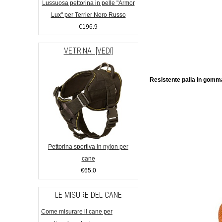
Lussuosa pettorina in pelle "Armor
Lux" per Terrier Nero Russo
€196.9
VETRINA [VEDI]
Resistente palla in gomma
Pettorina sportiva in nylon per
cane
€65.0
LE MISURE DEL CANE
Come misurare il cane per