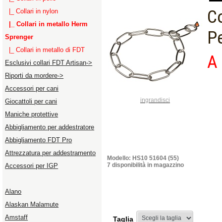
Co
|_ Collari in nylon
|_ Collari in metallo Herm
P
Sprenger
|_ Collari in metallo di FDT
A 
Esclusivi collari FDT Artisan->
Riporti da mordere->
Accessori per cani
ingrandisci
Giocattoli per cani
Maniche protettive
Abbigliamento per addestratore
Abbigliamento FDT Pro
Attrezzatura per addestramento
Modello: HS10 51604 (55)
7 disponibilità in magazzino
Accessori per IGP
Alano
Alaskan Malamute
Amstaff
Taglia