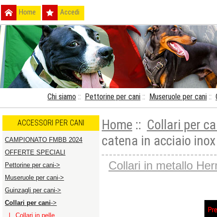
Home
Accedi
Chi siamo
::
Pettorine per cani
::
Museruole per cani
::
Home
::
Collari per ca
ACCESSORI PER CANI
catena in acciaio ino
CAMPIONATO FMBB 2024
OFFERTE SPECIALI
Collari in metallo H
Pettorine per cani->
Museruole per cani->
Guinzagli per cani->
Collari per cani
->
|_ Collari in pelle