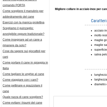
comando PORTA
Migliore collare in acciaio inox per ca
Come scegliere il manubrio per
addestramento del cane
Caratteri
Esercizi con la manica protettiva
Scegliamo il guinzaglio:
acciaio i
avvolgibile oppure tradizionale?
molto res
Come insegnare ad un cane a
maglie gr
maglie sa
rimanere da solo?
superficie
Cose da sapere sui giocattoli per
salva pel
cani
Come portare il cane in spiaggia in
Italia
Come tagliare le unghie al cane
lunghezza
larghezza
Come viaggiare con i cani?
diametro d
Come pettinare e spazzolare il
cane
Quale razza di cane scegliere?
Come evitare i traumi del cane