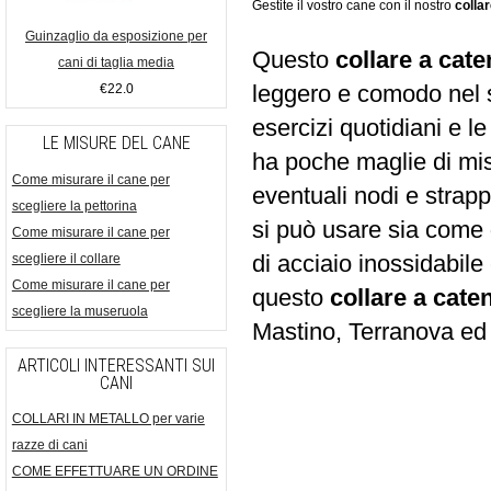
Gestite il vostro cane con il nostro
colla
Guinzaglio da esposizione per
Questo
collare a cate
cani di taglia media
leggero e comodo nel su
€22.0
esercizi quotidiani e le
LE MISURE DEL CANE
ha poche maglie di mis
Come misurare il cane per
eventuali nodi e strappi
scegliere la pettorina
si può usare sia come
Come misurare il cane per
di acciaio inossidabil
scegliere il collare
Come misurare il cane per
questo
collare a cate
scegliere la museruola
Mastino, Terranova ed a
ARTICOLI INTERESSANTI SUI
CANI
COLLARI IN METALLO per varie
razze di cani
COME EFFETTUARE UN ORDINE