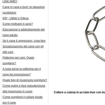
LINK AMICI
Cane in casa e fuori: le situazioni
quotidiane
IGP - Utilita' e Difesa
Come motivare il cane?
Educazione e addestramento del
cane adulto
Se il cane è aggressivo, cosa fare
Socializzazione del cane con gli
altri cani
Pettorine per cani. Quale
scegliere?
A cosa serve la pettorina per il
cane da esposizione?
Quale tipo di museruola scegliere?
Come pulire e fare manutenzione
alla museruola in cuoio
Collare a catena in acciaio inox con ma
Come scegliere il collare giusto
per il cane